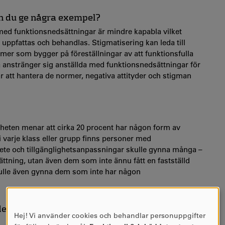
kan du ge några exempel?
 med funktionsnedsättningar är mindre kapabla vilket
 uppfattas och behandlas. Stigmatisering kan leda till
rmer som bygger på föreställningar av att funktionsfulla
å anstränger sig anställda med funktionsnedsättningar för
ar att hantera de normer, negativa attityder och stigman
igheten menar att cirka 20 procent har någon form av
i varje klass eller grupp finns personer med
rbete och tillgänglighetsanpassningar skulle gynna många –
ttning, utan även dem som inte ännu fått en fastställd
 skulle även gynna dem som inte har någon
ls den drabbade och dels organisationen personen
Hej! Vi använder cookies och behandlar personuppgifter
Användning