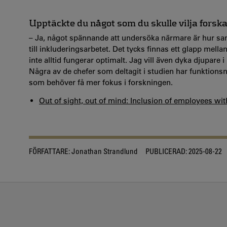
Upptäckte du något som du skulle vilja forsk
– Ja, något spännande att undersöka närmare är hur sa
till inkluderingsarbetet. Det tycks finnas ett glapp mel
inte alltid fungerar optimalt. Jag vill även dyka djupare
Några av de chefer som deltagit i studien har funktionsn
som behöver få mer fokus i forskningen.
Out of sight, out of mind: Inclusion of employees with 
FÖRFATTARE:
Jonathan Strandlund
PUBLICERAD:
2025-08-22