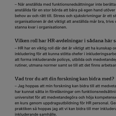
– När anställda med funktionsnedsättningar inte berätta
anställda får en stor börda att bära på egen hand utöver 
behov av och rätt till. Stress och sjukskrivningar är et
organisationen är det viktigt att anställda mår bra, triv
stanna kvar i organisationen.
Vilken roll har HR-avdelningar i sådana här 
– HR har en viktig roll där det är viktigt att ha kunska
inkludering för att kunna stötta chefer i inkluderingsar
att forma inkluderande policys, utbilda och medvetande
rutiner, utmana normer samt se till att det finns arbetsa
Vad tror du att din forskning kan bidra med?
– Jag hoppas att min forskning kan bidra till att medvet
har kunnat sätta in föreläsningar om funktionsnedsättn
universitet för att medvetandegöra och höja kompeten
en kurs genom uppdragsutbildning för HR personal. Gen
praktiken så hoppas jag att vi kan bidra till mer inklude
inkluderande samhälle.