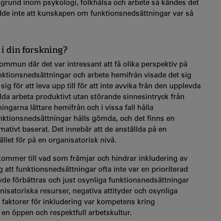
kgrund inom psykologi, folkhälsa och arbete så kändes det
dde inte att kunskapen om funktionsnedsättningar var så
i din forskning?
 kommun där det var intressant att få olika perspektiv på
nktionsnedsättningar och arbete hemifrån visade det sig
g för att leva upp till för att inte avvika från den upplevda
da arbeta produktivt utan störande sinnesintryck från
garna lättare hemifrån och i vissa fall hålla
ktionsnedsättningar hålls gömda, och det finns en
ativt baserat. Det innebär att de anställda på en
ället för på en organisatorisk nivå.
kommer till vad som främjar och hindrar inkludering av
 att funktionsnedsättningar ofta inte var en prioriterad
e förbättras och just osynliga funktionsnedsättningar
nisatoriska resurser, negativa attityder och osynliga
 faktorer för inkludering var kompetens kring
 en öppen och respektfull arbetskultur.