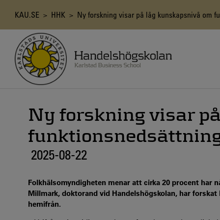
Hoppa
till
Länkstig
KAU.SE
>
HHK
> Ny forskning visar på låg kunskapsnivå om fu
huvudinnehåll
Ny forskning visar p
funktionsnedsättning
2025-08-22
Folkhälsomyndigheten menar att cirka 20 procent har n
Millmark, doktorand vid Handelshögskolan, har forskat 
hemifrån.