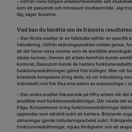
– Utifrån mina tidigare arbetserfarenheter och studieba
som ett passande och intressant studieområde. Jag tro
låg, säger Suzanne.
Vad kan du berätta om de främsta resultaten 
– Den första studien är en fallstudie utifrån en specifik
inkludering. Utifrån skärningspunkten mellan genus, fu
att det fanns vissa normer som de anställda ansträngde si
ideala normen. Genom att arbeta hemifrån kunde anställ
kontoret. Dessutom kunde de hantera funktionsnedsättnin
funktionsnedsättningen gömd från kollegor. Men när fun
bristande kompetens kring detta, så var inkludering norm
individuell nivå fick lösa sina behov av anpassningar i st
– Den andra studien fokuserade på HR:s arbete när det 
anställda med funktionsnedsättningar. Där visade det sig
fråga. Kompetensen kring funktionsnedsättningar behövd
upplevdes som särskilt svårt att hantera. Bristande orga
utmaningar gjorde inkluderingsarbetet svårt. Främjande
funktionsnedsättningar, mjuka färdigheter och att skapa