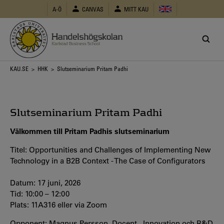
Hoppa
A-Ö
CANVAS
MITT KAU
till
huvudinnehåll
Länkstig
KAU.SE
>
HHK
> Slutseminarium Pritam Padhi
Slutseminarium Pritam Padhi
Välkommen till Pritam Padhis slutseminarium
Titel: Opportunities and Challenges of Implementing New
Technology in a B2B Context - The Case of Configurators
Datum: 17 juni, 2026
Tid: 10:00 – 12:00
Plats: 11A316 eller via Zoom
Opponent: Magnus Persson, Docent , Innovation och R&D