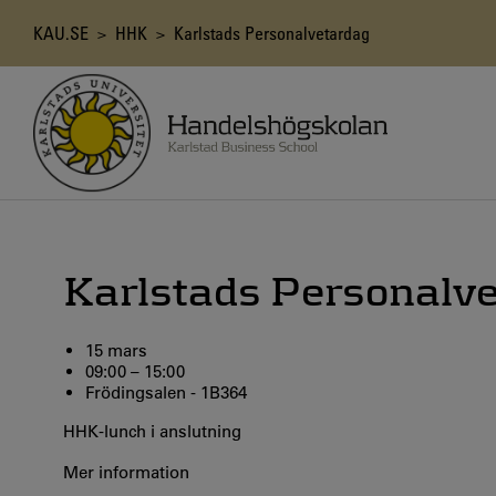
Hoppa
till
Länkstig
KAU.SE
>
HHK
> Karlstads Personalvetardag
huvudinnehåll
Karlstads Personalv
15 mars
09:00 – 15:00
Frödingsalen - 1B364
HHK-lunch i anslutning
Mer information