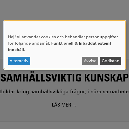
Hej! Vi använder cookies och behandlar personuppgifter
Användning
för följande ändamål:
Funktionell & Inbäddat externt
av
innehåll
.
personuppgifter
och
Alternativ
Avvisa
Godkänn
cookies
SAMHÄLLSVIKTIG KUNSKAP
utbildar kring samhällsviktiga frågor, i nära samarbet
LÄS MER