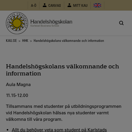
Hoppa
A-Ö
CANVAS
MITT KAU
till
huvudinnehåll
Länkstig
KAU.SE
>
HHK
> Handelshögskolans välkomnande och information
Handelshögskolans välkomnande och
information
Aula Magna
11.15-12.00
Tillsammans med studenter på utbildningsprogrammen
vid Handelshögskolan hälsas nya studenter varmt
välkomna till våra program.
Allt du behöver veta som student på Karlstads