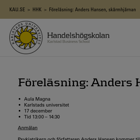
Hoppa
till
Länkstig
KAU.SE
>
HHK
> Föreläsning: Anders Hansen, skärmhjärnan
huvudinnehåll
Föreläsning: Anders
Aula Magna
Karlstads universitet
17 december
Tid 13:00 – 14:30
Anmälan
Psykiatrikern och författaren
Anders Hansen kommer till