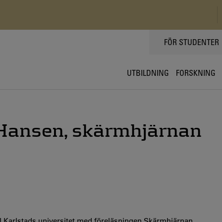
TOPPMENY
FÖR STUDENTER
UTBILDNING
FORSKNING
 Hansen, skärmhjärnan
 Karlstads universitet med föreläsningen Skärmhjärnan