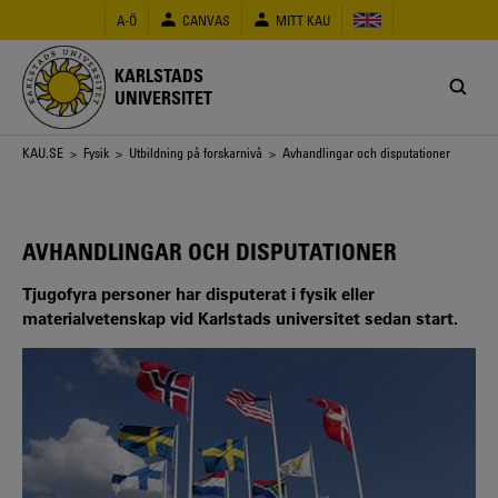
Hoppa
A-Ö
CANVAS
MITT KAU
till
huvudinnehåll
KARLSTADS
UNIVERSITET
Länkstig
KAU.SE
>
Fysik
>
Utbildning på forskarnivå
> Avhandlingar och disputationer
AVHANDLINGAR OCH DISPUTATIONER
Tjugofyra personer har disputerat i fysik eller
materialvetenskap vid Karlstads universitet sedan start.