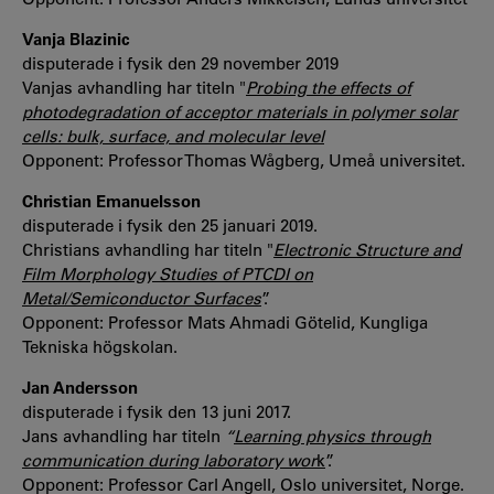
Vanja Blazinic
disputerade i fysik den 29 november 2019
Vanjas avhandling har titeln "
Probing the effects of
photodegradation of acceptor materials in polymer solar
cells: bulk, surface, and molecular level
Opponent: Professor Thomas Wågberg, Umeå universitet.
Christian Emanuelsson
disputerade i fysik den 25 januari 2019.
Christians avhandling har titeln "
Electronic Structure and
Film Morphology Studies of PTCDI on
Metal/Semiconductor Surfaces
”.
Opponent: Professor Mats Ahmadi Götelid, Kungliga
Tekniska högskolan.
Jan Andersson
disputerade i fysik den 13 juni 2017.
Jans avhandling har titeln
“
Learning physics through
communication during laboratory wor
k
”.
Opponent: Professor Carl Angell, Oslo universitet, Norge.