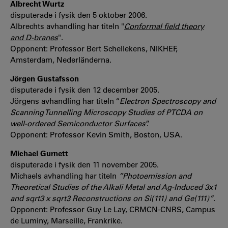
Albrecht Wurtz
disputerade i fysik den 5 oktober 2006.
Albrechts avhandling har titeln "
Conformal field theory
and D-branes
".
Opponent: Professor Bert Schellekens, NIKHEF,
Amsterdam, Nederländerna.
Jörgen Gustafsson
disputerade i fysik den 12 december 2005.
Jörgens avhandling har titeln “
Electron Spectroscopy and
Scanning Tunnelling Microscopy Studies of PTCDA on
well-ordered Semiconductor Surfaces
”.
Opponent: Professor Kevin Smith, Boston, USA.
Michael Gurnett
disputerade i fysik den 11 november 2005.
Michaels avhandling har titeln
”Photoemission and
Theoretical Studies of the Alkali Metal and Ag-Induced 3x
1
and sqrt3 x sqrt3 Reconstructions on Si(111) and Ge(111)”
.
Opponent: Professor Guy Le Lay, CRMCN-CNRS, Campus
de Luminy, Marseille, Frankrike.