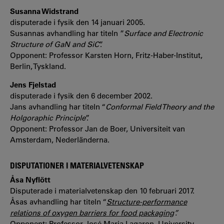
Susanna Widstrand
disputerade i fysik den 14 januari 2005.
Susannas avhandling har titeln ”
Surface and Electronic
Structure of GaN and SiC
”.
Opponent: Professor Karsten Horn, Fritz-Haber-Institut,
Berlin, Tyskland.
Jens Fjelstad
disputerade i fysik den 6 december 2002.
Jans avhandling har titeln “
Conformal Field Theory and the
Holgoraphic Principle
”.
Opponent: Professor Jan de Boer, Universiteit van
Amsterdam, Nederländerna.
DISPUTATIONER I MATERIALVETENSKAP
Åsa Nyflött
Disputerade i materialvetenskap den 10 februari 2017.
Åsas avhandling har titeln “
Structure-performance
relations of oxygen barriers for food packaging
”.
Opponent: Professor José Maria Lagaron, University