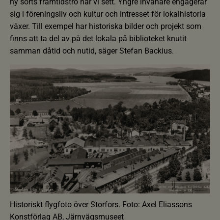
ny sorts framtidstro har vi sett. Yngre invånare engagerar
sig i föreningsliv och kultur och intresset för lokalhistoria
växer. Till exempel har historiska bilder och projekt som
finns att ta del av på det lokala på biblioteket knutit
samman dåtid och nutid, säger Stefan Backius.
Historiskt flygfoto över Storfors. Foto: Axel Eliassons
Konstförlag AB, Järnvägsmuseet