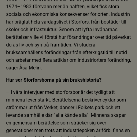
1974–1983 försvann mer än hälften, vilket fick stora
sociala och ekonomiska konsekvenser för orten. Industrin
har präglat hela vardagslivet i Storfors, från bostäder till
skolor och infrastruktur. Genom att lyfta invånarnas
berättelser ville vi förstå hur förändringar över tid påverkat
deras liv och syn på framtiden. Vi studerar
brukssamhällens förändringar från efterkrigstid till nutid
och arbetar med flera artiklar om industriorters förändring,
säger Åsa Melin.
Hur ser Storforsborna på sin brukshistoria?
– I våra intervjuer med storforsbor är det tydligt att
minnena lever starkt. Berättelserna beskriver cyklar som
strömmar ut från Verket, danser i Folkets park och ett
levande samhälle där ”alla kände alla”. Minnena skapar
en gemensam berättelse som sträcker sig över
generationer men trots att industriepoken är förbi finns en