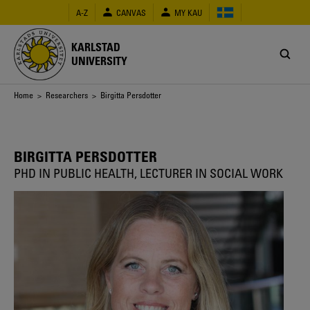
Skip
A-Z
CANVAS
MY KAU
to
main
content
KARLSTAD
UNIVERSITY
Breadcrumb
Home
>
Researchers
> Birgitta Persdotter
BIRGITTA PERSDOTTER
PHD IN PUBLIC HEALTH, LECTURER IN SOCIAL WORK