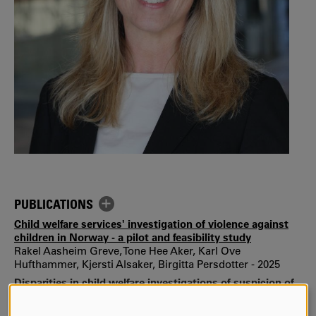
PUBLICATIONS
Child welfare services' investigation of violence against
children in Norway - a pilot and feasibility study
Rakel Aasheim Greve, Tone Hee Aker, Karl Ove
Hufthammer, Kjersti Alsaker, Birgitta Persdotter - 2025
Disparities in child welfare investigations of suspicion of
violence
Leigh Ann Loebs, Birgitta Persdotter - 2025