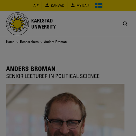
Skip
A-Z
CANVAS
MY KAU
to
main
content
KARLSTAD
UNIVERSITY
Breadcrumb
Home
>
Researchers
> Anders Broman
ANDERS BROMAN
SENIOR LECTURER IN POLITICAL SCIENCE