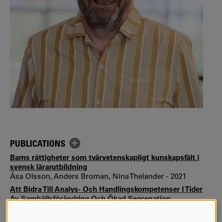
PUBLICATIONS
Barns rättigheter som tvärvetenskapligt kunskapsfält i
svensk lärarutbildning
Åsa Olsson, Anders Broman, Nina Thelander - 2021
Att Bidra Till Analys- Och Handlingskompetenser I Tider
Av Samhällsförändring Och Ökad Segregation
Anders Broman, Martin Kristiansson - 2018
Introduction 2013:1 Globalization and School Subjects