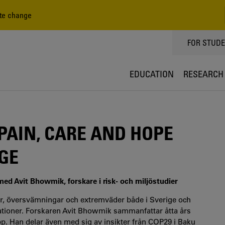
ate change
TOPPMEN
FOR STUD
EDUCATION
RESEARCH
PAIN, CARE AND HOPE
GE
med Avit Bhowmik, forskare i risk- och miljöstudier
er, översvämningar och extremväder både i Sverige och
rationer. Forskaren Avit Bhowmik sammanfattar åtta års
p. Han delar även med sig av insikter från COP29 i Baku