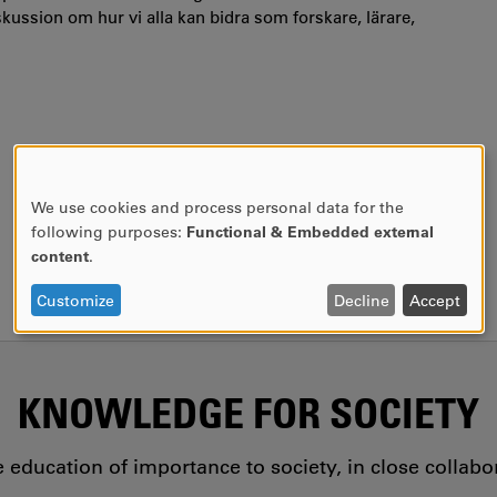
skussion om hur vi alla kan bidra som forskare, lärare,
We use cookies and process personal data for the
USE
following purposes:
Functional & Embedded external
OF
content
.
PERSONAL
DATA
Customize
Decline
Accept
AND
COOKIES
KNOWLEDGE FOR SOCIETY
education of importance to society, in close collab