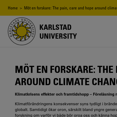
Skip
to
Breadcrumb
Home
> Möt en forskare: The pain, care and hope around clim
main
content
KARLSTAD
UNIVERSITY
MÖT EN FORSKARE: THE 
AROUND CLIMATE CHAN
Klimatkrisens effekter och framtidshopp – Föreläsning 
Klimatförändringens konsekvenser syns tydligt i bränd
globalt. Samtidigt ökar oron, särskilt bland yngre gene
forskning om varför vi både bör oroa oss och känna hop