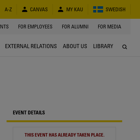
A-Z
CANVAS
MY KAU
SWEDISH
Y
ENTS
FOR EMPLOYEES
FOR ALUMNI
FOR MEDIA
EXTERNAL RELATIONS
ABOUT US
LIBRARY
EVENT DETAILS
THIS EVENT HAS ALREADY TAKEN PLACE.