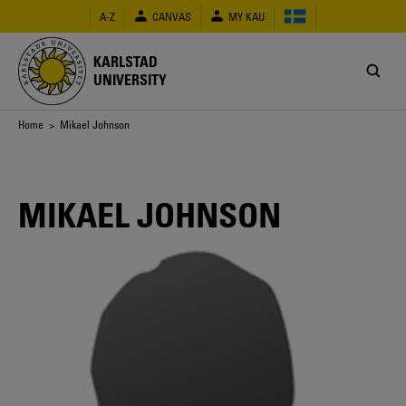
Skip
A-Z
CANVAS
MY KAU
to
main
content
KARLSTAD
UNIVERSITY
Breadcrumb
Home
> Mikael Johnson
MIKAEL JOHNSON