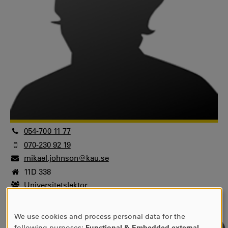
054-700 11 77
070-230 92 19
mikael.johnson@kau.se
11D 338
Universitetslektor
Fakulteten för humaniora och samhällsvetenskap
Centrum för tjänsteforskning
We use cookies and process personal data for the
USE
Associate professor
following purposes:
Functional & Embedded external