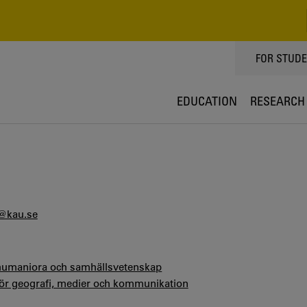
TOPPMEN
FOR STUD
EDUCATION
RESEARCH
@kau.se
 humaniora och samhällsvetenskap
 för geografi, medier och kommunikation