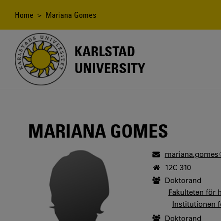
Skip
to
Breadcrumb
Home
> Mariana Gomes
main
content
KARLSTAD
UNIVERSITY
MARIANA GOMES
mariana.gomes
12C 310
Doktorand
Fakulteten för
Institutionen
Doktorand