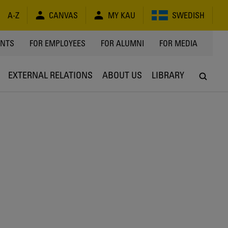
A-Z
CANVAS
MY KAU
SWEDISH
Y
ENTS
FOR EMPLOYEES
FOR ALUMNI
FOR MEDIA
EXTERNAL RELATIONS
ABOUT US
LIBRARY