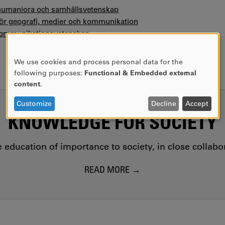
 humaniora och samhällsvetenskap
 för geografi, medier och kommunikation
kommunikationsvetenskap
We use cookies and process personal data for the
USE
following purposes:
Functional & Embedded external
OF
content
.
PERSONAL
DATA
Customize
Decline
Accept
AND
KNOWLEDGE FOR SOCIETY
COOKIES
education of importance to society, in close collab
READ MORE