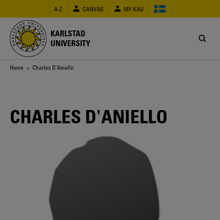
Skip
A-Z
CANVAS
MY KAU
to
main
content
KARLSTAD
UNIVERSITY
Breadcrumb
Home
> Charles D'Aniello
CHARLES D'ANIELLO