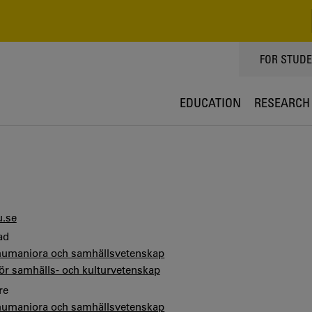
TOPPMEN
FOR STUD
EDUCATION
RESEARCH
.se
ad
 humaniora och samhällsvetenskap
för samhälls- och kulturvetenskap
re
 humaniora och samhällsvetenskap