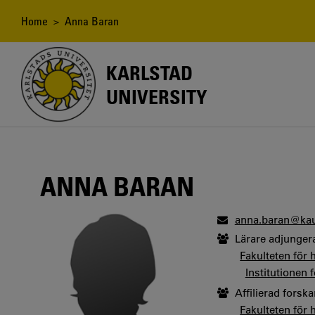
Skip
to
Breadcrumb
Home
> Anna Baran
main
content
KARLSTAD
UNIVERSITY
ANNA BARAN
anna.baran@kau
Lärare adjunger
Fakulteten för
Institutionen 
Affilierad forska
Fakulteten för