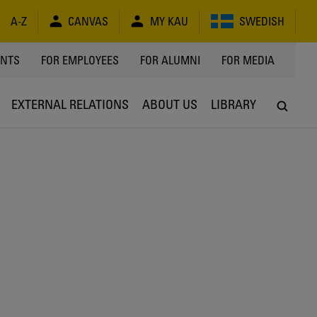
A-Z
CANVAS
MY KAU
SWEDISH
Y
ENTS
FOR EMPLOYEES
FOR ALUMNI
FOR MEDIA
EXTERNAL RELATIONS
ABOUT US
LIBRARY