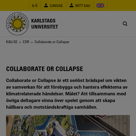
Hoppa
A-Ö
CANVAS
MITT KAU
till
huvudinnehåll
KARLSTADS
UNIVERSITET
Länkstig
KAU.SE
>
CSR
> Collaborate or Collapse
COLLABORATE OR COLLAPSE
Collaborate or Collapse är ett seriöst brädspel om vikten
av samverkan för att förebygga och hantera effekterna av
klimatrelaterade händelser. Målet? Att tillsammans med
övriga deltagare vinna över spelet genom att skapa
hållbara och motståndskraftiga samhällen.