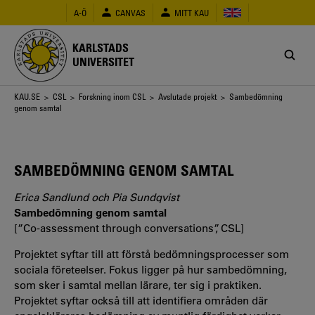
Hoppa
A-Ö
CANVAS
MITT KAU
till
huvudinnehåll
KARLSTADS
UNIVERSITET
Länkstig
KAU.SE
>
CSL
>
Forskning inom CSL
>
Avslutade projekt
> Sambedömning
genom samtal
SAMBEDÖMNING GENOM SAMTAL
Erica Sandlund och Pia Sundqvist
Sambedömning genom samtal
[”Co-assessment through conversations”, CSL]
Projektet syftar till att förstå bedömningsprocesser som
sociala företeelser. Fokus ligger på hur sambedömning,
som sker i samtal mellan lärare, ter sig i praktiken.
Projektet syftar också till att identifiera områden där