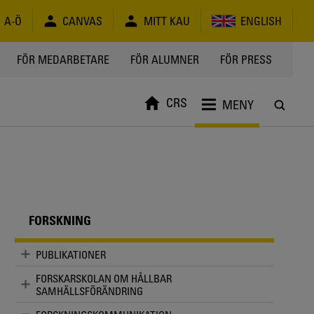
A-Ö
CANVAS
MITT KAU
ENGLISH
FÖR MEDARBETARE
FÖR ALUMNER
FÖR PRESS
CRS
MENY
FORSKNING
PUBLIKATIONER
FORSKARSKOLAN OM HÅLLBAR
SAMHÄLLSFÖRÄNDRING