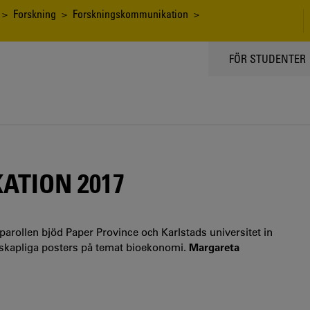
>
Forskning
>
Forskningskommunikation
>
TOPPMENY
FÖR STUDENTER
TION 2017
parollen bjöd Paper Province och Karlstads universitet in
nskapliga posters på temat bioekonomi.
Margareta