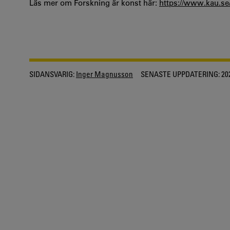
Läs mer om Forskning är konst här:
https://www.kau.se/
SIDANSVARIG:
Inger Magnusson
SENASTE UPPDATERING:
20