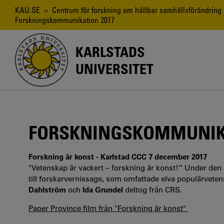
Hoppa
Länkstig
KAU.SE
>
Centrum för forskning om hållbar samhällsförändring
till
Forskningskommunikation 2017
huvudinnehåll
KARLSTADS
UNIVERSITET
FORSKNINGSKOMMUNIKA
Forskning är konst - Karlstad CCC 7 december 2017
"Vetenskap är vackert – forskning är konst!” Under den 
till forskarvernissage, som omfattade elva populärvete
Dahlström
och
Ida Grundel
deltog från CRS.
Paper Province film från "Forskning är konst"