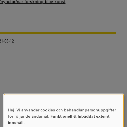
nyheter/nar-forskning-blev-konst
21-03-12
Hej! Vi använder cookies och behandlar personuppgifter
ANVÄNDNING
för följande ändamål:
Funktionell & Inbäddat externt
AV
innehåll
.
PERSONUPPGIFTER