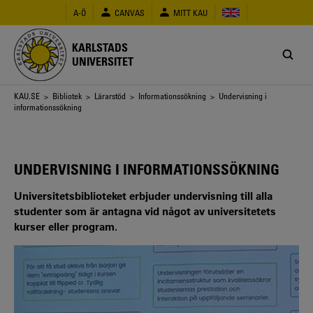
Hoppa
A-Ö
CANVAS
MITT KAU
till
huvudinnehåll
KARLSTADS
UNIVERSITET
Länkstig
KAU.SE
>
Bibliotek
>
Lärarstöd
>
Informationssökning
> Undervisning i
informationssökning
UNDERVISNING I INFORMATIONSSÖKNING
Universitetsbiblioteket erbjuder undervisning till alla
studenter som är antagna vid något av universitetets
kurser eller program.