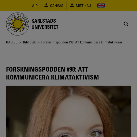
Hoppa
A-Ö
CANVAS
MITT KAU
till
huvudinnehåll
KARLSTADS
UNIVERSITET
Länkstig
KAU.SE
>
Bibliotek
> Forskningspodden #98: Att kommunicera klimataktivism
FORSKNINGSPODDEN #98: ATT
KOMMUNICERA KLIMATAKTIVISM