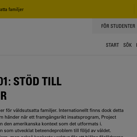
tta familjer
TOPPMENY
FÖR STUDENTER
START
SÖK
: STÖD TILL
ER
r för våldsutsatta familjer. Internationellt finns dock detta
m händer när ett framgångsrikt insatsprogram, Project
rån den amerikanska kontext som det utformats i.
n som utvecklat beteendeproblem till följd av våldet.