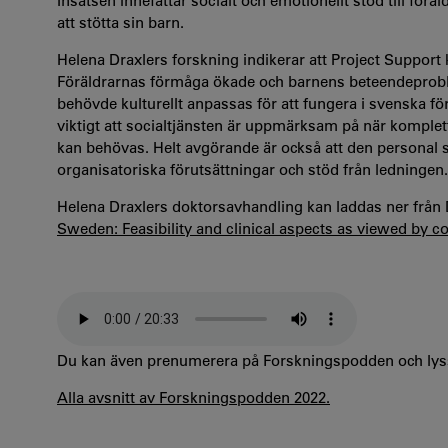
Insatsen innefattar socialt och emotionellt stöd till förä
att stötta sin barn.
Helena Draxlers forskning indikerar att Project Suppor
Föräldrarnas förmåga ökade och barnens beteendeprob
behövde kulturellt anpassas för att fungera i svenska fö
viktigt att socialtjänsten är uppmärksam på när komple
kan behövas. Helt avgörande är också att den persona
organisatoriska förutsättningar och stöd från ledningen.
Helena Draxlers doktorsavhandling kan laddas ner från
Sweden: Feasibility and clinical aspects as viewed by c
Du kan även prenumerera på Forskningspodden och lyss
Alla avsnitt av Forskningspodden 2022.