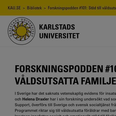
Hoppa
till
Länkstig
KAU.SE
>
Bibliotek
> Forskningspodden #101: Stöd till våldsutsa
huvudinnehåll
KARLSTADS
UNIVERSITET
FORSKNINGSPODDEN #101
VÅLDSUTSATTA FAMILJ
I Sverige har det saknats vetenskaplig evidens för insatse
och
Helena Draxler
har i sin forskning undersökt vad so
Support, överförs till Sverige och svensk socialtjänst f
Programmet riktar sig till våldsutsatta föräldrar med bar