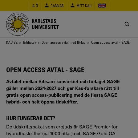
Hoppa
A-Ö
CANVAS
MITT KAU
till
huvudinnehåll
KARLSTADS
UNIVERSITET
Länkstig
KAU.SE
>
Bibliotek
>
Open access avtal med förlag
> Open access avtal - SAGE
OPEN ACCESS AVTAL - SAGE
Avtalet mellan Bibsam-konsortiet och förlaget SAGE
gäller mellan 2024-2027 och ger Kau-forskare rätt till
gratis open access-publicering med de flesta SAGE
hybrid- och helt öppna tidskrifter.
HUR FUNGERAR DET?
De tidskriftspaket som erbjuds är SAGE Premier för
hybridtidskrifter (ca 1000 titlar) och SAGE Gold OA