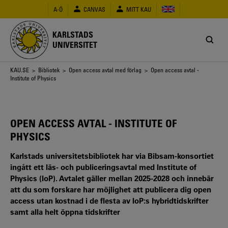
Hoppa
A-Ö
CANVAS
MITT KAU
till
huvudinnehåll
KARLSTADS
UNIVERSITET
Länkstig
KAU.SE
>
Bibliotek
>
Open access avtal med förlag
> Open access avtal -
Institute of Physics
OPEN ACCESS AVTAL - INSTITUTE OF
PHYSICS
Karlstads universitetsbibliotek har via Bibsam-konsortiet
ingått ett läs- och publiceringsavtal med Institute of
Physics (IoP). Avtalet gäller mellan 2025-2028 och innebär
att du som forskare har möjlighet att publicera dig open
access utan kostnad i de flesta av IoP:s hybridtidskrifter
samt alla helt öppna tidskrifter