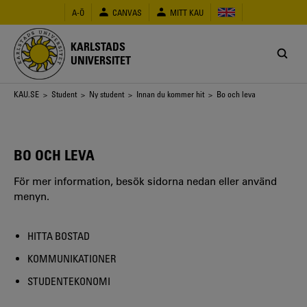
Hoppa
A-Ö
CANVAS
MITT KAU
till
huvudinnehåll
KARLSTADS
UNIVERSITET
Länkstig
KAU.SE
>
Student
>
Ny student
>
Innan du kommer hit
> Bo och leva
BO OCH LEVA
För mer information, besök sidorna nedan eller använd
menyn.
HITTA BOSTAD
KOMMUNIKATIONER
STUDENTEKONOMI