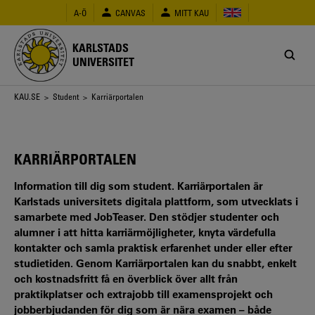
Hoppa
A-Ö
CANVAS
MITT KAU
till
huvudinnehåll
KARLSTADS
UNIVERSITET
Länkstig
KAU.SE
>
Student
> Karriärportalen
KARRIÄRPORTALEN
Information till dig som student. Karriärportalen är
Karlstads universitets digitala plattform, som utvecklats i
samarbete med JobTeaser. Den stödjer studenter och
alumner i att hitta karriärmöjligheter, knyta värdefulla
kontakter och samla praktisk erfarenhet under eller efter
studietiden. Genom Karriärportalen kan du snabbt, enkelt
och kostnadsfritt få en överblick över allt från
praktikplatser och extrajobb till examensprojekt och
jobberbjudanden för dig som är nära examen – både