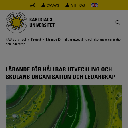
Hoppa
A-Ö
CANVAS
MITT KAU
till
huvudinnehåll
KARLSTADS
UNIVERSITET
Länkstig
KAU.SE
>
Sol
>
Projekt
> Lärande för hållbar utveckling och skolans organisation
och ledarskap
LÄRANDE FÖR HÅLLBAR UTVECKLING OCH
SKOLANS ORGANISATION OCH LEDARSKAP