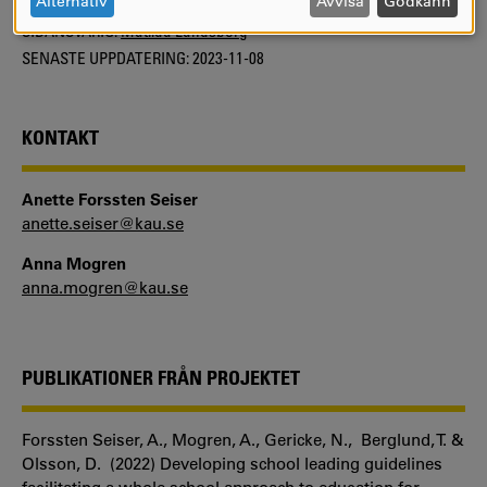
Alternativ
Avvisa
Godkänn
COOKIES
SIDANSVARIG:
Matilda Landsberg
SENASTE UPPDATERING:
2023-11-08
KONTAKT
Anette Forssten Seiser
anette.seiser@kau.se
Anna Mogren
anna.mogren@kau.se
PUBLIKATIONER FRÅN PROJEKTET
Forssten Seiser, A., Mogren, A., Gericke, N., Berglund, T. &
Olsson, D. (2022) Developing school leading guidelines