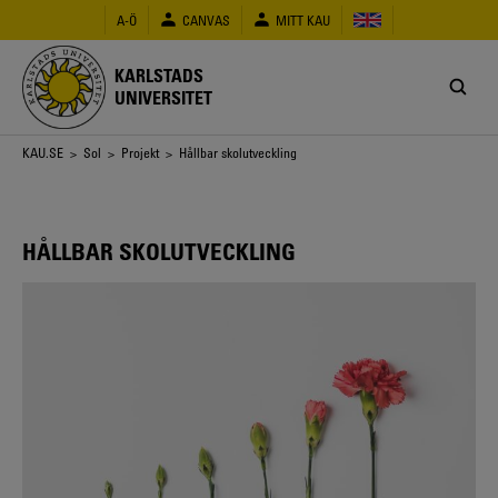
Hoppa
A-Ö
CANVAS
MITT KAU
till
huvudinnehåll
KARLSTADS
UNIVERSITET
Länkstig
KAU.SE
>
Sol
>
Projekt
> Hållbar skolutveckling
HÅLLBAR SKOLUTVECKLING