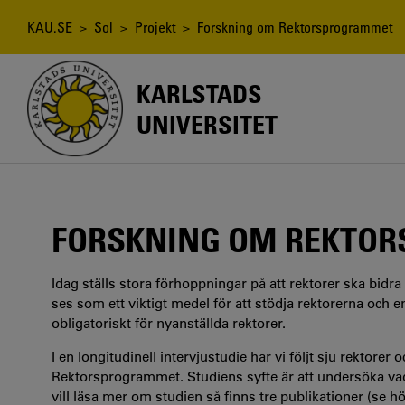
Hoppa
till
Länkstig
KAU.SE
>
Sol
>
Projekt
> Forskning om Rektorsprogrammet
huvudinnehåll
KARLSTADS
UNIVERSITET
FORSKNING OM REKTO
Idag ställs stora förhoppningar på att rektorer ska bidra 
ses som ett viktigt medel för att stödja rektorerna och e
obligatoriskt för nyanställda rektorer.
I en longitudinell intervjustudie har vi följt sju rektore
Rektorsprogrammet. Studiens syfte är att undersöka v
vill läsa mer om studien så finns tre publikationer (se 