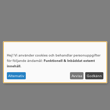
Hej! Vi använder cookies och behandlar personuppgifter
ANVÄNDNING
för följande ändamål:
Funktionell & Inbäddat externt
AV
innehåll
.
PERSONUPPGIFTER
OCH
Alternativ
Avvisa
Godkänn
COOKIES