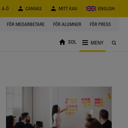
A-Ö
CANVAS
MITT KAU
ENGLISH
FÖR MEDARBETARE
FÖR ALUMNER
FÖR PRESS
SOL
MENY