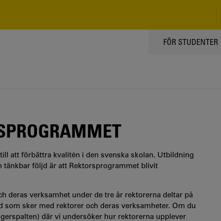
TOPPMENY
FÖR STUDENTER
RSPROGRAMMET
till att förbättra kvalitén i den svenska skolan. Utbildning
n tänkbar följd är att Rektorsprogrammet blivit
r och deras verksamhet under de tre år rektorerna deltar på
ad som sker med rektorer och deras verksamheter. Om du
högerspalten) där vi undersöker hur rektorerna upplever