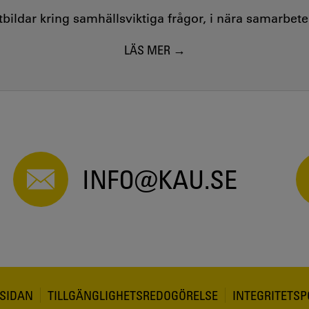
utbildar kring samhällsviktiga frågor, i nära samarbet
LÄS MER
INFO@KAU.SE
SIDAN
TILLGÄNGLIGHETSREDOGÖRELSE
INTEGRITETSP