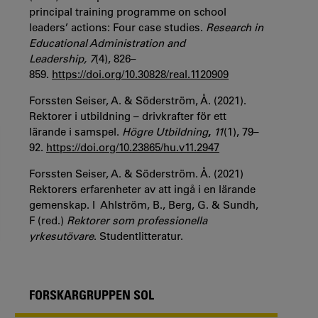
principal training programme on school
leaders’ actions: Four case studies.
Research in
Educational Administration and
Leadership,
7
(4), 826–
859.
https://
doi.org/10.30828/real.1120909
Forssten Seiser, A. & Söderström, Å. (2021).
Rektorer i utbildning – drivkrafter för ett
lärande i samspel.
Högre Utbildning
,
11
(1), 79–
92.
https://doi.org/10.23865/hu.v11.2947
Forssten Seiser, A. & Söderström. Å. (2021)
Rektorers erfarenheter av att ingå i en lärande
gemenskap. I Ahlström, B., Berg, G. & Sundh,
F (red.)
Rektorer som professionella
yrkesutövare
. Studentlitteratur.
FORSKARGRUPPEN SOL