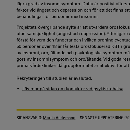
lägre grad av insomnisymptom. Detta är positivt efters
faktor vid ångest och depression och för att det finns ett
behandlingar för personer med insomni.
Projektets övergripande syfte är att utvärdera orosfok
utan samsjuklighet (ångest och depression). Ytterligare e
förstå för vem den fungerar och i vilken ordning event
50 personer över 18 år får testa orosfokuserad KBT i gr
av insomni, oro, ältande och psykologiska symptom mät
görs av insomnisymptom och oro/ältande. Vid goda resul
primärvårdskliniker då gruppformatet är effektivt för a
Rekryteringen till studien är avslutad.
Läs mer på sidan om kontakter vid psykisk ohälsa
SIDANSVARIG:
Martin Andersson
SENASTE UPPDATERING:
20