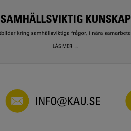
SAMHÄLLSVIKTIG KUNSKAP
utbildar kring samhällsviktiga frågor, i nära samarbet
LÄS MER
INFO@KAU.SE