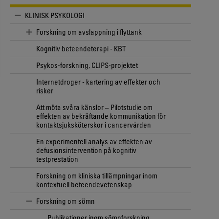
KLINISK PSYKOLOGI
Forskning om avslappning i flyttank
Kognitiv beteendeterapi - KBT
Psykos-forskning, CLIPS-projektet
Internetdroger - kartering av effekter och
risker
Att möta svåra känslor – Pilotstudie om
effekten av bekräftande kommunikation för
kontaktsjuksköterskor i cancervården
En experimentell analys av effekten av
defusionsintervention på kognitiv
testprestation
Forskning om kliniska tillämpningar inom
kontextuell beteendevetenskap
Forskning om sömn
Publikationer inom sömnforskning