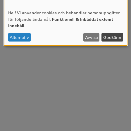
Hej! Vi använder cookies och behandlar personuppgifter
ANVÄNDNING
för följande ändamål:
Funktionell & Inbäddat externt
AV
innehåll
.
PERSONUPPGIFTER
OCH
Alternativ
Avvisa
Godkänn
COOKIES