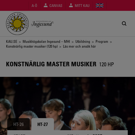
Hoppa
A-Ö
CANVAS
MITT KAU
till
huvudinnehåll
Länkstig
KAU.SE
>
Musikhögskolan Ingesund – MHI
>
Utbildning
>
Program
>
Konstnärlig master musiker (120 hp)
> Läs mer och ansök här
KONSTNÄRLIG MASTER MUSIKER
120 HP
HT-26
HT-27