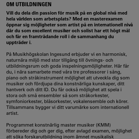
OM UTBILDNINGEN
Vill du dela din passion för musik på en global nivå med
hela världen som arbetsplats? Med en masterexamen
öppnar sig möjligheter som artist på en internationell nivå
där du som excellent musiker och solist har ett högt mål
och får en framträdande roll i de sammanhang du
uppträder i.
På Musikhögskolan Ingesund erbjuder vi en harmonisk,
naturnära miljö med stor tillgång till övnings- och
utbildningsrum och goda inspelningsmöjligheter. Här får
du, i nära samarbete med våra tre professorer i sång,
piano och stråkinstrument möjlighet att utveckla dig som
musiker och fördjupa dina konstnärliga kunskaper, ditt
hantverk och ditt ID. Du får också möjlighet att spela i
stora och små ensembler så som stråkorkester,
symfoniorkester, blåsorkester, vokalensemble och körer.
Tillsammans bygger vi ditt varumärke som internationell
artist.
Programmet konstnärlig master musiker (KMM)
förbereder dig och ger dig, efter avlagd examen, möjlighet
att söka forskarutbildning inom ämnet musikalisk