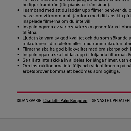
helfigur framifrån (för pianister från sidan).
I samband med att du laddar upp filmer behöver du ocks
pass som vi kommer att jämföra med ditt ansikte på 
inspelade filmerna om du inte vill.
Inspelningarna av varje stycke ska genomföras i obrut
tillåtna.
Ljudet ska vara av god kvalitet och du som sökande s
mikrofonen i din telefon eller med rumsmikrofon uta
Filmerna ska ha god bildkvalitet med bra skärpa och l
Inspelningarna ska laddas upp i i följande filformat:
Se till att inte skicka in alldeles för långa filmer, utan
Om instruktionerna inte följs och videofilmerna på n
arbetsprover komma att bedömas som ogiltiga.
SIDANSVARIG:
Charlotte Palm Berggren
SENASTE UPPDATERI