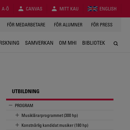
A-Ö
CANVAS
MITT KAU
ENGLISH
FÖR MEDARBETARE
FÖR ALUMNER
FÖR PRESS
RSKNING
SAMVERKAN
OM MHI
BIBLIOTEK
UTBILDNING
PROGRAM
Musiklärarprogrammet (300 hp)
Konstnärlig kandidat musiker (180 hp)