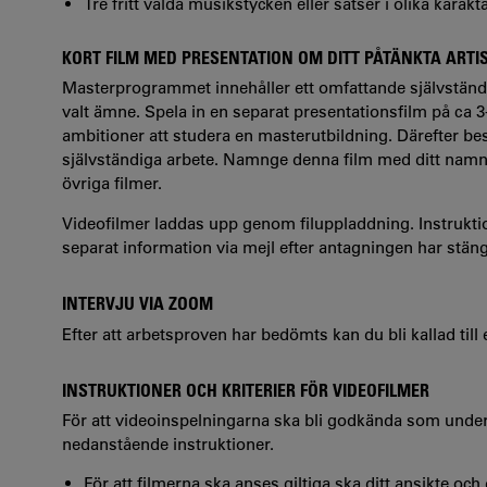
Tre fritt valda musikstycken eller satser i olika karakt
KORT FILM MED PRESENTATION OM DITT PÅTÄNKTA ARTI
Masterprogrammet innehåller ett omfattande självständigt
valt ämne. Spela in en separat presentationsfilm på ca 3
ambitioner att studera en masterutbildning. Därefter besk
självständiga arbete. Namnge denna film med ditt namn
övriga filmer.
Videofilmer laddas upp genom filuppladdning. Instrukti
separat information via mejl efter antagningen har stäng
INTERVJU VIA ZOOM
Efter att arbetsproven har bedömts kan du bli kallad till
INSTRUKTIONER OCH KRITERIER FÖR VIDEOFILMER
För att videoinspelningarna ska bli godkända som unde
nedanstående instruktioner.
För att filmerna ska anses giltiga ska ditt ansikte och 