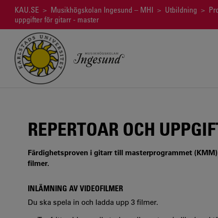
Hoppa
Länkstig
KAU.SE
>
Musikhögskolan Ingesund – MHI
>
Utbildning
>
Pr
till
uppgifter för gitarr - master
huvudinnehåll
REPERTOAR OCH UPPGIF
Färdighetsproven i gitarr till masterprogrammet (KMM) 
filmer.
INLÄMNING AV VIDEOFILMER
Du ska spela in och ladda upp 3 filmer.