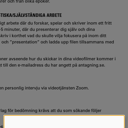
ärer och från olika epoker.
STISKA/SJÄLVSTÄNDIGA ARBETE
 arbete där du forskar, spelar och skriver inom ett fritt
-5 minuter, där du presenterar dig själv och dina
riv i korthet vad du skulle vilja fokusera på inom ditt
 och ”presentation” och ladda upp filen tillsammans med
oner avseende hur du skickar in dina videofilmer kommer i
t till den e-mailadress du har angett på antagning.se.
 en personlig intervju via videotjänsten Zoom.
rlag för bedömning krävs att du som sökande följer
dina händer synas hela tiden tydligt. Helst spela in i