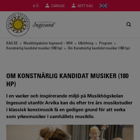
Hoppa
A-Ö
CANVAS
MITT KAU
till
huvudinnehåll
Länkstig
KAU.SE
>
Musikhögskolan Ingesund – MHI
>
Utbildning
>
Program
>
Konstnärlig kandidat musiker (180 hp)
> Om Konstnärlig kandidat musiker (180 hp)
OM KONSTNÄRLIG KANDIDAT MUSIKER (180
HP)
I en vacker och inspirerande miljö på Musikhögskolan
Ingesund utanför Arvika kan du efter tre års musikstudier
i klassisk konstmusik få en gedigen grund för att verka
som yrkesmusiker i samhällets musikliv.