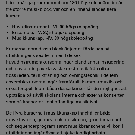
I det treåriga programmet om 180 högskolepoäng ingår
tre större musikblock, var och en innehållandes flera
kurser:
Huvudinstrument I-VI, 90 högskolepoäng
Ensemble, I-V, 37,5 högskolepoäng
Musikkunskap, I-IV, 30 högskolepoäng
Kurserna inom dessa block är jämnt fördelade på
utbildningens sex terminer. I de sex
huvudinstrumentkurserna ingår bland annat instudering
och gestaltning av klassisk konstmusik från olika
tidsskeden, teknikträning och övningsteknik. I de fem
ensemblekurserna ingår framförallt kammarmusik- och
orkesterspel. Inom båda dessa kurser får du möjlighet att
uppträda på såväl skolans interna och externa konserter
som på konserter i det offentliga musiklivet.
De ffyra kurserna i musikkunskap innehåller både
musikhistoria, gehörs- och musikteori, grunderna i not-
och sequencerprogram samt musikbranschens villkor. I
utbildningen ingår även ett självständigt arbete