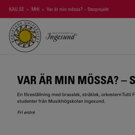
Hoppa
till
Länkstig
KAU.SE
>
MHI
> Var är min mössa? – Storprojekt
huvudinnehåll
VAR ÄR MIN MÖSSA? – 
En föreställning med brasslek, stråklek, orkestern Tutti 
studenter från Musikhögskolan Ingesund.
Fri entré