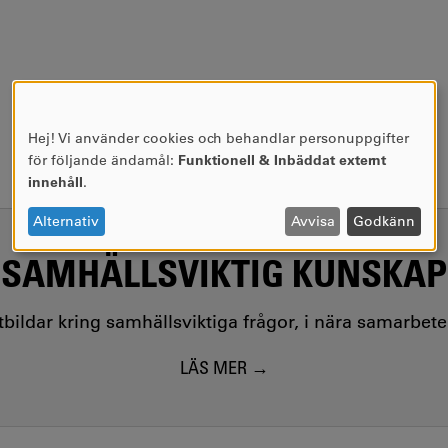
Hej! Vi använder cookies och behandlar personuppgifter
ANVÄNDNING
för följande ändamål:
Funktionell & Inbäddat externt
AV
innehåll
.
PERSONUPPGIFTER
OCH
Alternativ
Avvisa
Godkänn
COOKIES
SAMHÄLLSVIKTIG KUNSKAP
utbildar kring samhällsviktiga frågor, i nära samarbet
LÄS MER