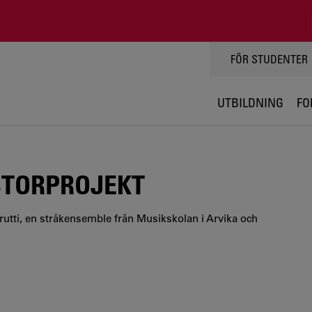
TOPPMENY
FÖR STUDENTER
UTBILDNING
FO
STORPROJEKT
Frutti, en stråkensemble från Musikskolan i Arvika och