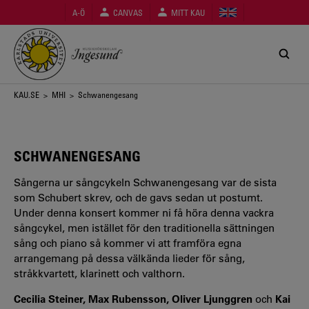
Hoppa
A-Ö
CANVAS
MITT KAU
till
huvudinnehåll
Länkstig
KAU.SE
>
MHI
> Schwanengesang
SCHWANENGESANG
Sångerna ur sångcykeln Schwanengesang var de sista
som Schubert skrev, och de gavs sedan ut postumt.
Under denna konsert kommer ni få höra denna vackra
sångcykel, men istället för den traditionella sättningen
sång och piano så kommer vi att framföra egna
arrangemang på dessa välkända lieder för sång,
stråkkvartett, klarinett och valthorn.
Cecilia Steiner, Max Rubensson, Oliver Ljunggren
och
Kai