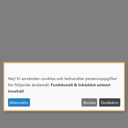
Hej! Vi använder cookies och behandlar personuppgifter
ANVÄNDNING
för följande ändamål:
Funktionell & Inbäddat externt
AV
innehåll
.
PERSONUPPGIFTER
OCH
Alternativ
Avvisa
Godkänn
COOKIES