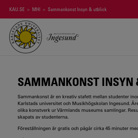
Hoppa
till
Länkstig
KAU.SE
>
MHI
> Sammankonst Insyn & utblick
huvudinnehåll
SAMMANKONST INSYN &
Sammankonst är en kreativ stafett mellan studenter in
Karlstads universitet och Musikhögskolan Ingesund. Året
olika konstverk ur Värmlands museums samlingar. Resul
skapats av studenterna.
Föreställningen är gratis och pågår cirka 45 minuter m