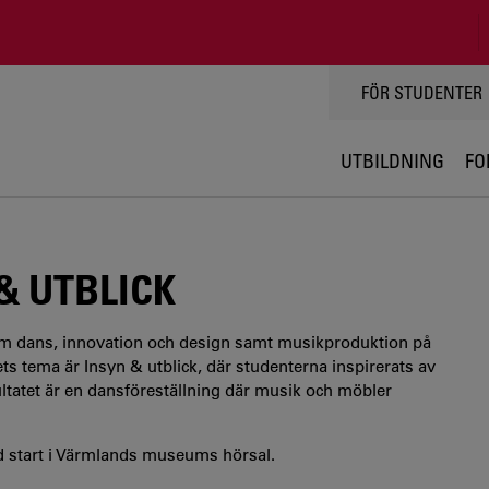
TOPPMENY
FÖR STUDENTER
UTBILDNING
FO
 UTBLICK
om dans, innovation och design samt musikproduktion på
s tema är Insyn & utblick, där studenterna inspirerats av
tatet är en dansföreställning där musik och möbler
ed start i Värmlands museums hörsal.