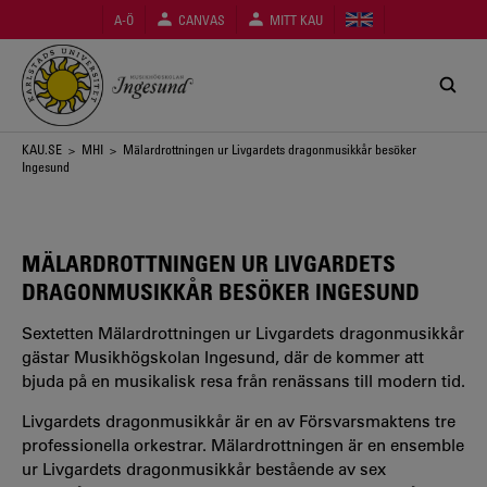
Hoppa
A-Ö
CANVAS
MITT KAU
till
huvudinnehåll
Länkstig
KAU.SE
>
MHI
> Mälardrottningen ur Livgardets dragonmusikkår besöker
Ingesund
MÄLARDROTTNINGEN UR LIVGARDETS
DRAGONMUSIKKÅR BESÖKER INGESUND
Sextetten Mälardrottningen ur Livgardets dragonmusikkår
gästar Musikhögskolan Ingesund, där de kommer att
bjuda på en musikalisk resa från renässans till modern tid.
Livgardets dragonmusikkår är en av Försvarsmaktens tre
professionella orkestrar. Mälardrottningen är en ensemble
ur Livgardets dragonmusikkår bestående av sex