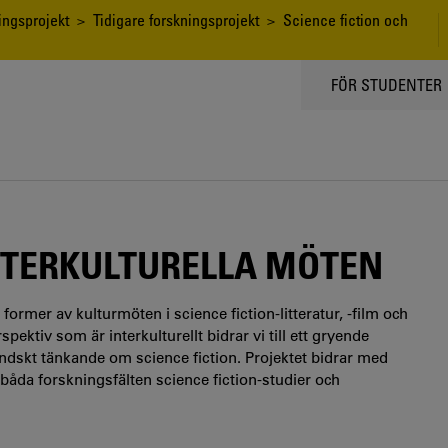
ingsprojekt
>
Tidigare forskningsprojekt
> Science fiction och
TOPPMENY
FÖR STUDENTER
INTERKULTURELLA MÖTEN
former av kulturmöten i science fiction-litteratur, -film och
pektiv som är interkulturellt bidrar vi till ett gryende
ändskt tänkande om science fiction. Projektet bidrar med
båda forskningsfälten science fiction-studier och