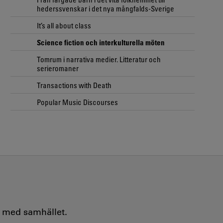
hederssvenskar i det nya mångfalds-Sverige
It’s all about class
Science fiction och interkulturella möten
Tomrum i narrativa medier. Litteratur och
serieromaner
Transactions with Death
Popular Music Discourses
e med samhället.