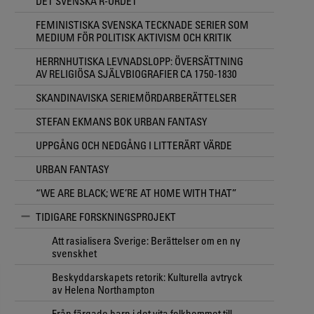
DET SVENSKA R-ORDET
FEMINISTISKA SVENSKA TECKNADE SERIER SOM
MEDIUM FÖR POLITISK AKTIVISM OCH KRITIK
HERRNHUTISKA LEVNADSLOPP: ÖVERSÄTTNING
AV RELIGIÖSA SJÄLVBIOGRAFIER CA 1750-1830
SKANDINAVISKA SERIEMÖRDARBERÄTTELSER
STEFAN EKMANS BOK URBAN FANTASY
UPPGÅNG OCH NEDGÅNG I LITTERÄRT VÄRDE
URBAN FANTASY
“WE ARE BLACK; WE’RE AT HOME WITH THAT”
TIDIGARE FORSKNINGSPROJEKT
Att rasialisera Sverige: Berättelser om en ny
svenskhet
Beskyddarskapets retorik: Kulturella avtryck
av Helena Northampton
Från färgade barn i det vita folkhemmet till