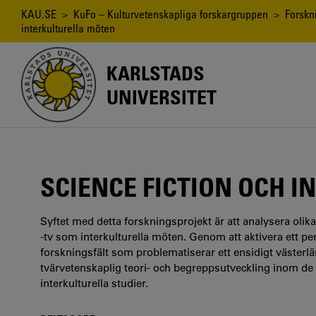
Hoppa
Länkstig
KAU.SE
>
KuFo – Kulturvetenskapliga forskargruppen
>
Forskn
till
interkulturella möten
huvudinnehåll
KARLSTADS
UNIVERSITET
SCIENCE FICTION OCH 
Syftet med detta forskningsprojekt är att analysera olika 
-tv som interkulturella möten. Genom att aktivera ett pers
forskningsfält som problematiserar ett ensidigt västerl
tvärvetenskaplig teori- och begreppsutveckling inom de 
interkulturella studier.