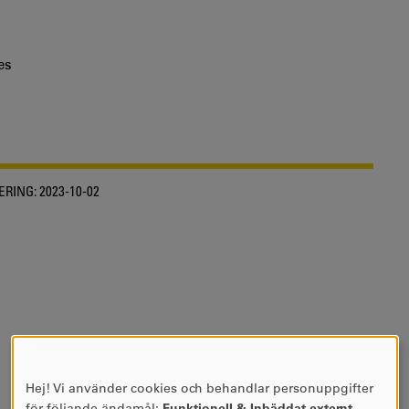
es
ERING:
2023-10-02
Hej! Vi använder cookies och behandlar personuppgifter
ANVÄNDNING
för följande ändamål:
Funktionell & Inbäddat externt