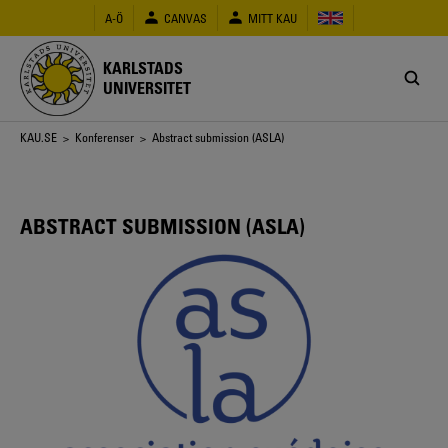
Hoppa
A-Ö
CANVAS
MITT KAU
till
huvudinnehåll
KARLSTADS
UNIVERSITET
Länkstig
KAU.SE
>
Konferenser
> Abstract submission (ASLA)
ABSTRACT SUBMISSION (ASLA)