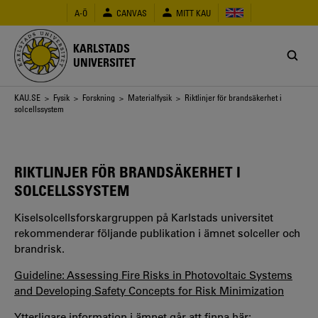
Hoppa
A-Ö
CANVAS
MITT KAU
till
huvudinnehåll
KARLSTADS
UNIVERSITET
Länkstig
KAU.SE
>
Fysik
>
Forskning
>
Materialfysik
> Riktlinjer för brandsäkerhet i
solcellssystem
RIKTLINJER FÖR BRANDSÄKERHET I
SOLCELLSSYSTEM
Kiselsolcellsforskargruppen på Karlstads universitet
rekommenderar följande publikation i ämnet solceller och
brandrisk.
Guideline: Assessing Fire Risks in Photovoltaic Systems
and Developing Safety Concepts for Risk Minimization
Ytterligare information i ämnet går att finna här: