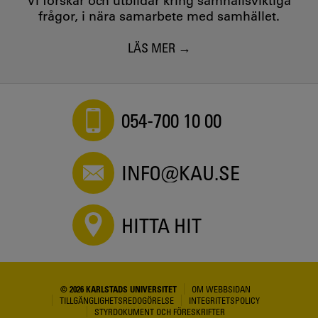
Vi forskar och utbildar kring samhällsviktiga
frågor, i nära samarbete med samhället.
LÄS MER
054-700 10 00
INFO@KAU.SE
HITTA HIT
© 2026 KARLSTADS UNIVERSITET
OM WEBBSIDAN
TILLGÄNGLIGHETSREDOGÖRELSE
INTEGRITETSPOLICY
STYRDOKUMENT OCH FÖRESKRIFTER