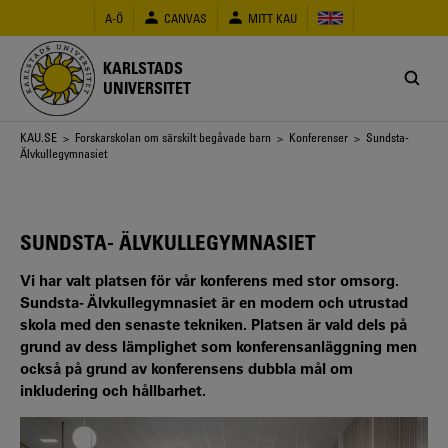
Hoppa
A-Ö
CANVAS
MITT KAU
till
huvudinnehåll
KARLSTADS
UNIVERSITET
Länkstig
KAU.SE
>
Forskarskolan om särskilt begåvade barn
>
Konferenser
> Sundsta-
Älvkullegymnasiet
SUNDSTA- ÄLVKULLEGYMNASIET
Vi har valt platsen för vår konferens med stor omsorg.
Sundsta- Älvkullegymnasiet är en modern och utrustad
skola med den senaste tekniken. Platsen är vald dels på
grund av dess lämplighet som konferensanläggning men
också på grund av konferensens dubbla mål om
inkludering och hållbarhet.