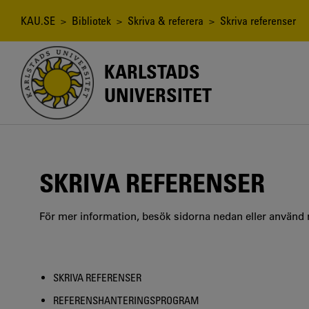
Hoppa
till
Länkstig
KAU.SE
>
Bibliotek
>
Skriva & referera
> Skriva referenser
huvudinnehåll
KARLSTADS
UNIVERSITET
SKRIVA REFERENSER
För mer information, besök sidorna nedan eller använd
SKRIVA REFERENSER
REFERENSHANTERINGSPROGRAM