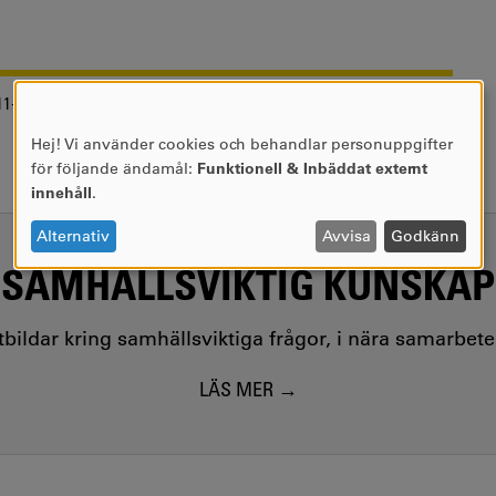
11-18
Hej! Vi använder cookies och behandlar personuppgifter
ANVÄNDNING
för följande ändamål:
Funktionell & Inbäddat externt
AV
innehåll
.
PERSONUPPGIFTER
OCH
Alternativ
Avvisa
Godkänn
COOKIES
SAMHÄLLSVIKTIG KUNSKAP
utbildar kring samhällsviktiga frågor, i nära samarbet
LÄS MER