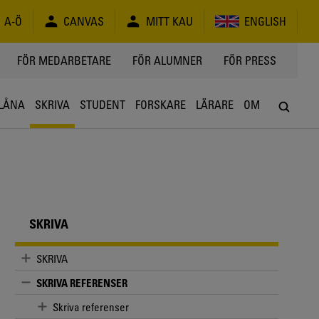
A-Ö
CANVAS
MITT KAU
ENGLISH
FÖR MEDARBETARE
FÖR ALUMNER
FÖR PRESS
LÅNA
SKRIVA
STUDENT
FORSKARE
LÄRARE
OM
SKRIVA
SKRIVA
SKRIVA REFERENSER
Skriva referenser