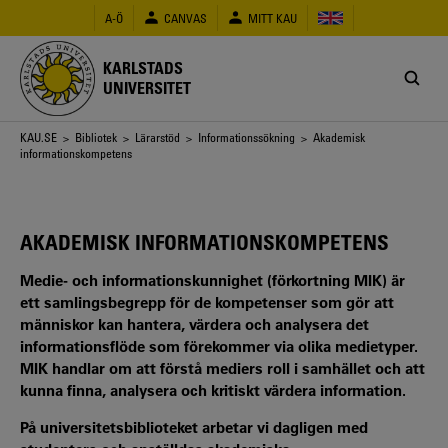
Hoppa
A-Ö
CANVAS
MITT KAU
till
huvudinnehåll
KARLSTADS
UNIVERSITET
Länkstig
KAU.SE
>
Bibliotek
>
Lärarstöd
>
Informationssökning
> Akademisk
informationskompetens
AKADEMISK INFORMATIONSKOMPETENS
Medie- och informationskunnighet (förkortning MIK) är
ett samlingsbegrepp för de kompetenser som gör att
människor kan hantera, värdera och analysera det
informationsflöde som förekommer via olika medietyper.
MIK handlar om att förstå mediers roll i samhället och att
kunna finna, analysera och kritiskt värdera information.
På universitetsbiblioteket arbetar vi dagligen med