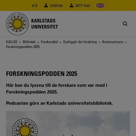
Hoppa
A-Ö
CANVAS
MITT KAU
till
huvudinnehåll
KARLSTADS
UNIVERSITET
Länkstig
KAU.SE
>
Bibliotek
>
Forskarstöd
>
Synliggör din forskning
>
Kommunicera
>
Forskningspodden 2025
FORSKNINGSPODDEN 2025
Här kan du lyssna till de forskare som var med i
Forskningspodden 2025.
Podcasten görs av Karlstads universitetsbibliotek.