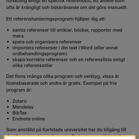
forskning enligt en specifik referensstil, ett arbete som
ofta är krångligt och tidskrävande om det görs manuellt.
Ett referenshanteringsprogram hjälper dig att:
samla referenser till artiklar, böcker, rapporter med
mera
spara och organisera referenser
importera referenser i din text i Word (eller annat
ordbehandlingsprogram)
skapa korrekta referenser och en referenslista enligt
olika referensstilar
Det finns många olika program och verktyg, vissa är
licensbaserade och andra är gratis. Exempel på fria
program är:
Zotero
Mendeley
BibTex
Endnote online
Som anställd på Karlstads universitet har du tillgång till
den licensierade versionen av Endnote som då installeras