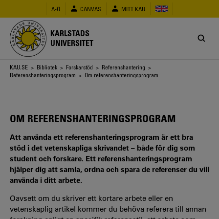
Hoppa
A-Ö
CANVAS
MITT KAU
till
huvudinnehåll
KARLSTADS
UNIVERSITET
Länkstig
KAU.SE
>
Bibliotek
>
Forskarstöd
>
Referenshantering
>
Referenshanteringsprogram
> Om referenshanteringsprogram
OM REFERENSHANTERINGSPROGRAM
Att använda ett referenshanteringsprogram är ett bra
stöd i det vetenskapliga skrivandet – både för dig som
student och forskare. Ett referenshanteringsprogram
hjälper dig att samla, ordna och spara de referenser du vill
använda i ditt arbete.
Oavsett om du skriver ett kortare arbete eller en
vetenskaplig artikel kommer du behöva referera till annan