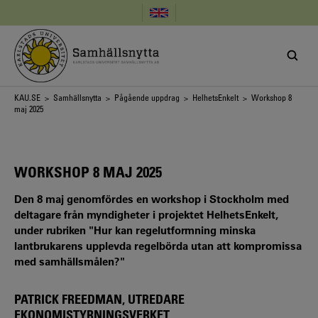
Hoppa
till
huvudinnehåll
Länkstig
KAU.SE
>
Samhällsnytta
>
Pågående uppdrag
>
HelhetsEnkelt
> Workshop 8
maj 2025
WORKSHOP 8 MAJ 2025
Den 8 maj genomfördes en workshop i Stockholm med
deltagare från myndigheter i projektet HelhetsEnkelt,
under rubriken "Hur kan regelutformning minska
lantbrukarens upplevda regelbörda utan att kompromissa
med samhällsmålen?"
PATRICK FREEDMAN, UTREDARE
EKONOMISTYRNINGSVERKET