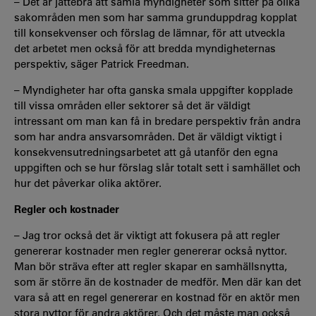
– Det är jättebra att samla myndigheter som sitter på olika
sakområden men som har samma grunduppdrag kopplat
till konsekvenser och förslag de lämnar, för att utveckla
det arbetet men också för att bredda myndigheternas
perspektiv, säger Patrick Freedman.
– Myndigheter har ofta ganska smala uppgifter kopplade
till vissa områden eller sektorer så det är väldigt
intressant om man kan få in bredare perspektiv från andra
som har andra ansvarsområden. Det är väldigt viktigt i
konsekvensutredningsarbetet att gå utanför den egna
uppgiften och se hur förslag slår totalt sett i samhället och
hur det påverkar olika aktörer.
Regler och kostnader
– Jag tror också det är viktigt att fokusera på att regler
genererar kostnader men regler genererar också nyttor.
Man bör sträva efter att regler skapar en samhällsnytta,
som är större än de kostnader de medför. Men där kan det
vara så att en regel genererar en kostnad för en aktör men
stora nyttor för andra aktörer. Och det måste man också