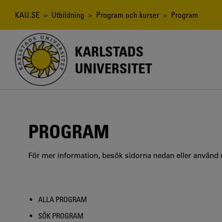
Hoppa
till
Länkstig
KAU.SE
>
Utbildning
>
Program och kurser
> Program
huvudinnehåll
KARLSTADS
UNIVERSITET
PROGRAM
För mer information, besök sidorna nedan eller använd
ALLA PROGRAM
SÖK PROGRAM