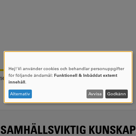
Hej! Vi använder cookies och behandlar personuppgifter
ANVÄNDNING
för följande ändamål:
Funktionell & Inbäddat externt
-14
AV
innehåll
.
PERSONUPPGIFTER
OCH
Alternativ
Avvisa
Godkänn
COOKIES
SAMHÄLLSVIKTIG KUNSKAP