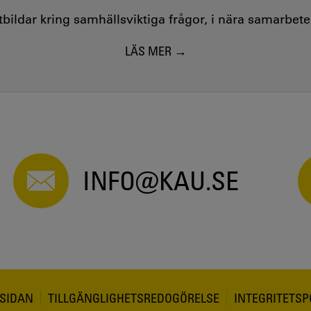
utbildar kring samhällsviktiga frågor, i nära samarbet
LÄS MER
INFO@KAU.SE
SIDAN
TILLGÄNGLIGHETSREDOGÖRELSE
INTEGRITETSP