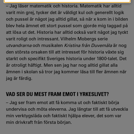
COOKIES
– Jag läser matematik och historia. Matematik har alltid
varit min grej, tycker det är väldigt kul och generellt logik
och pussel är något jag alltid gillat, så när x kom in i bilden
blev hela ämnet ett stort pussel som gjorde mig taggad på
att lösa ut det. Historia har alltid också varit något jag tyckt
varit roligt och intressant. Vilhelm Mobergs serie
utvandrarna
och musikalen
Kristina från Duvemåla
är nog
den största orsaken till att intresset för historia växte sig
starkt och specifikt Sveriges historia under 1800-talet. Det
är otroligt häftigt. Men sen jag har nog alltid gillat alla
ämnen i skolan så tror jag kommer läsa till fler ämnen när
jag är färdig.
VAD SER DU MEST FRAM EMOT I YRKESLIVET?
– Jag ser fram emot att få komma ut och faktiskt börja
undervisa och möta eleverna. Jag längtar till att få utveckla
min verktygslåda och faktiskt hjälpa elever, det som var
min drivkraft från första början.