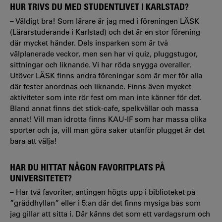
HUR TRIVS DU MED STUDENTLIVET I KARLSTAD?
– Väldigt bra! Som lärare är jag med i föreningen LÄSK
(Lärarstuderande i Karlstad) och det är en stor förening
där mycket händer. Dels insparken som är två
välplanerade veckor, men sen har vi quiz, pluggstugor,
sittningar och liknande. Vi har röda snygga overaller.
Utöver LÄSK finns andra föreningar som är mer för alla
där fester anordnas och liknande. Finns även mycket
aktiviteter som inte rör fest om man inte känner för det.
Bland annat finns det stick-cafe, spelkvällar och massa
annat! Vill man idrotta finns KAU-IF som har massa olika
sporter och ja, vill man göra saker utanför plugget är det
bara att välja!
HAR DU HITTAT NÅGON FAVORITPLATS PÅ
UNIVERSITETET?
– Har två favoriter, antingen högts upp i biblioteket på
”gräddhyllan” eller i 5:an där det finns mysiga bås som
jag gillar att sitta i. Där känns det som ett vardagsrum och