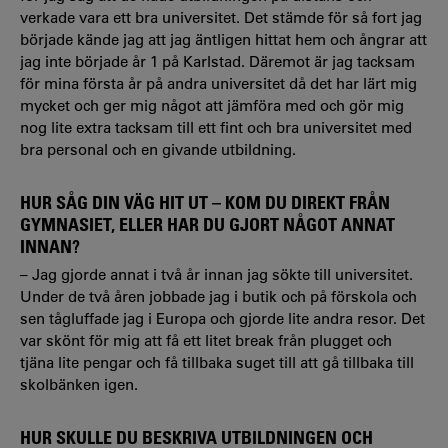
verkade vara ett bra universitet. Det stämde för så fort jag
började kände jag att jag äntligen hittat hem och ångrar att
jag inte började år 1 på Karlstad. Däremot är jag tacksam
för mina första år på andra universitet då det har lärt mig
mycket och ger mig något att jämföra med och gör mig
nog lite extra tacksam till ett fint och bra universitet med
bra personal och en givande utbildning.
HUR SÅG DIN VÄG HIT UT – KOM DU DIREKT FRÅN
GYMNASIET, ELLER HAR DU GJORT NÅGOT ANNAT
INNAN?
– Jag gjorde annat i två år innan jag sökte till universitet.
Under de två åren jobbade jag i butik och på förskola och
sen tågluffade jag i Europa och gjorde lite andra resor. Det
var skönt för mig att få ett litet break från plugget och
tjäna lite pengar och få tillbaka suget till att gå tillbaka till
skolbänken igen.
HUR SKULLE DU BESKRIVA UTBILDNINGEN OCH