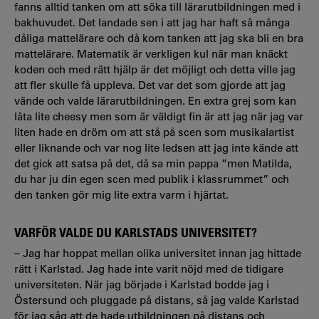
fanns alltid tanken om att söka till lärarutbildningen med i
bakhuvudet. Det landade sen i att jag har haft så många
dåliga mattelärare och då kom tanken att jag ska bli en bra
mattelärare. Matematik är verkligen kul när man knäckt
koden och med rätt hjälp är det möjligt och detta ville jag
att fler skulle få uppleva. Det var det som gjorde att jag
vände och valde lärarutbildningen. En extra grej som kan
låta lite cheesy men som är väldigt fin är att jag när jag var
liten hade en dröm om att stå på scen som musikalartist
eller liknande och var nog lite ledsen att jag inte kände att
det gick att satsa på det, då sa min pappa ”men Matilda,
du har ju din egen scen med publik i klassrummet” och
den tanken gör mig lite extra varm i hjärtat.
VARFÖR VALDE DU KARLSTADS UNIVERSITET?
– Jag har hoppat mellan olika universitet innan jag hittade
rätt i Karlstad. Jag hade inte varit nöjd med de tidigare
universiteten. När jag började i Karlstad bodde jag i
Östersund och pluggade på distans, så jag valde Karlstad
för jag såg att de hade utbildningen på distans och