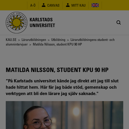
Hoppa
A-Ö
CANVAS
MITT KAU
till
huvudinnehåll
KARLSTADS
UNIVERSITET
Länkstig
KAU.SE
>
Lärarutbildningen
>
Utbildning
>
Lärarutbildningens student- och
alumnintervjuer
> Matilda Nilsson, student KPU 90 HP
MATILDA NILSSON, STUDENT KPU 90 HP
”På Karlstads universitet kände jag direkt att jag till slut
hade hittat hem. Här får jag både stöd, gemenskap och
verktygen att bli den lärare jag själv saknade."