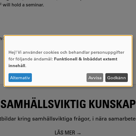
F will hold a seminar.
son@kau.se
Hej! Vi använder cookies och behandlar personuppgifter
ANVÄNDNING
för följande ändamål:
Funktionell & Inbäddat externt
AV
innehåll
.
PERSONUPPGIFTER
OCH
Alternativ
Avvisa
Godkänn
COOKIES
SAMHÄLLSVIKTIG KUNSKAP
utbildar kring samhällsviktiga frågor, i nära samarbet
LÄS MER