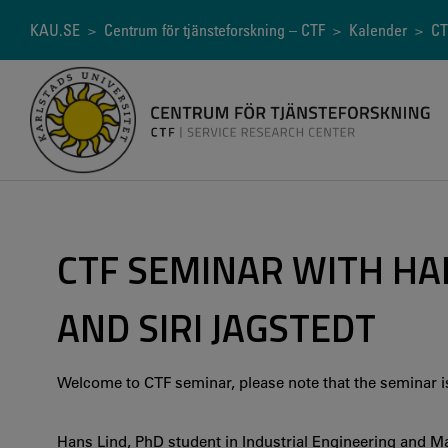
Hoppa
till
Länkstig
KAU.SE
>
Centrum för tjänsteforskning – CTF
>
Kalender
> CTF
huvudinnehåll
CTF SEMINAR WITH HA
AND SIRI JAGSTEDT
Welcome to CTF seminar, please note that the seminar is
Hans Lind, PhD student in Industrial Engineering and